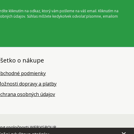
vrdíte kliknutím na odkaz, ktorý vám pošleme na váš email. Kliknutím na
 osobných údajov. Súhlas môžete kedykoľvek odvolať písomne, emailom
šetko o nákupe
bchodné podmienky
ožnosti dopravy a platby
chrana osobných údajov
ing
spoločnosti
WEBYGROUP