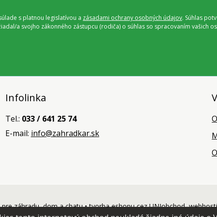
úlade s platnou legislatívou a
zásadami ochrany osobných údajov
. Súhlas pot
ožiadal/a svojho zákonného zástupcu (rodiča) o súhlas so spracovaním vašich
Infolinka
V
Tel.:
033 / 641 25 74
O
E-mail:
info@zahradkar.sk
M
O
pre záhradu, dom a chatu •
tvorba eshopu cez UNIobchod
,
webhost