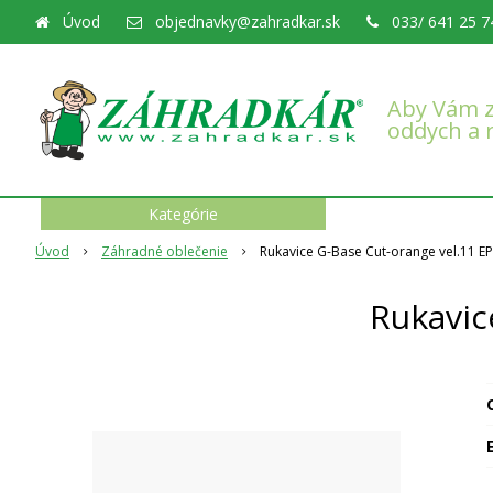
Úvod
objednavky@zahradkar.sk
033/ 641 25 7
Aby Vám z
oddych a 
Kategórie
Úvod
Záhradné oblečenie
Rukavice G-Base Cut-orange vel.11 E
Rukavic
O