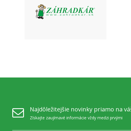
Najdôležitejšie novinky priamo na vá
Získajte zaujímavé informácie vždy medzi prvými