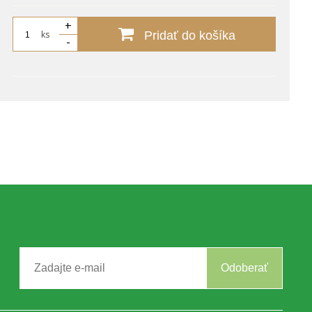
+
ks
Pridať do košíka
-
Odoberať