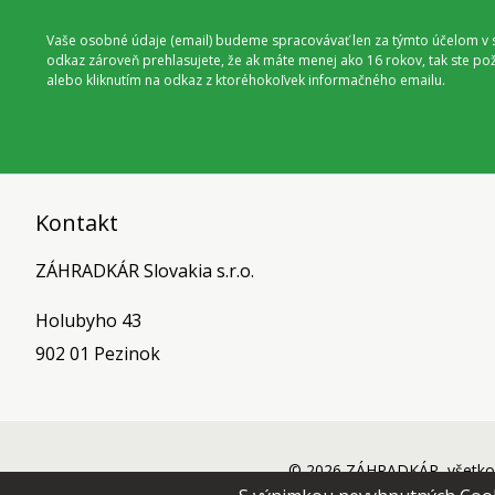
Vaše osobné údaje (email) budeme spracovávať len za týmto účelom v s
odkaz zároveň prehlasujete, že ak máte menej ako 16 rokov, tak ste p
alebo kliknutím na odkaz z ktoréhokoľvek informačného emailu.
Kontakt
ZÁHRADKÁR Slovakia s.r.o.
Holubyho 43
902 01 Pezinok
© 2026 ZÁHRADKÁR, všetko 