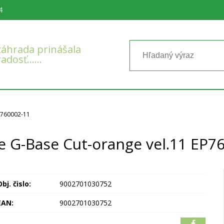
4
áhrada prinášala
radosť……
P760002-11
e G-Base Cut-orange vel.11 EP7
bj. čislo:
9002701030752
EAN:
9002701030752