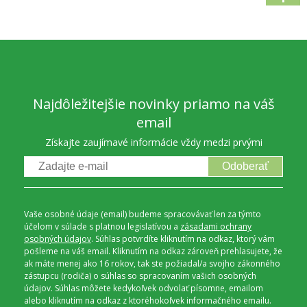
Najdôležitejšie novinky priamo na váš
email
Získajte zaujímavé informácie vždy medzi prvými
Odoberať
Vaše osobné údaje (email) budeme spracovávať len za týmto
účelom v súlade s platnou legislatívou a
zásadami ochrany
osobných údajov
. Súhlas potvrdíte kliknutím na odkaz, ktorý vám
pošleme na váš email. Kliknutím na odkaz zároveň prehlasujete, že
ak máte menej ako 16 rokov, tak ste požiadal/a svojho zákonného
zástupcu (rodiča) o súhlas so spracovaním vašich osobných
údajov. Súhlas môžete kedykoľvek odvolať písomne, emailom
alebo kliknutím na odkaz z ktoréhokoľvek informačného emailu.