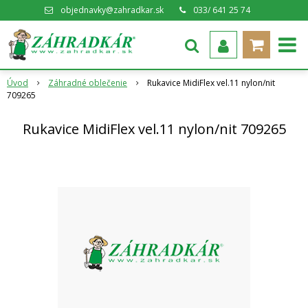
objednavky@zahradkar.sk
033/ 641 25 74
Úvod
Záhradné oblečenie
Rukavice MidiFlex vel.11 nylon/nit
709265
Rukavice MidiFlex vel.11 nylon/nit 709265