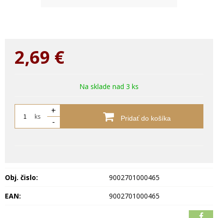
2,69
€
Na sklade nad 3 ks
+
ks
Pridať do košíka
-
Obj. čislo:
9002701000465
EAN:
9002701000465