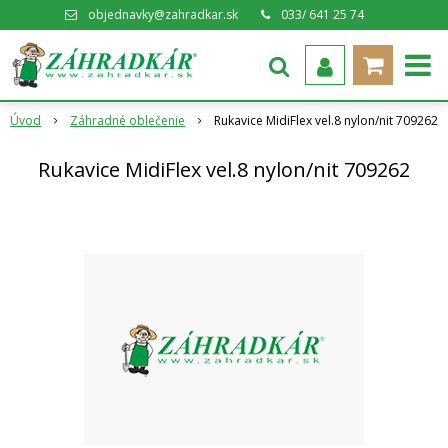
objednavky@zahradkar.sk
033/ 641 25 74
Úvod
Záhradné oblečenie
Rukavice MidiFlex vel.8 nylon/nit 709262
Rukavice MidiFlex vel.8 nylon/nit 709262