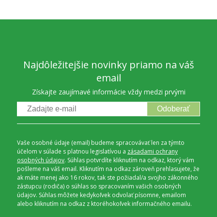
Najdôležitejšie novinky priamo na váš
email
Získajte zaujímavé informácie vždy medzi prvými
Odoberať
Vaše osobné údaje (email) budeme spracovávať len za týmto
účelom v súlade s platnou legislatívou a
zásadami ochrany
osobných údajov
. Súhlas potvrdíte kliknutím na odkaz, ktorý vám
pošleme na váš email. Kliknutím na odkaz zároveň prehlasujete, že
ak máte menej ako 16 rokov, tak ste požiadal/a svojho zákonného
zástupcu (rodiča) o súhlas so spracovaním vašich osobných
údajov. Súhlas môžete kedykoľvek odvolať písomne, emailom
alebo kliknutím na odkaz z ktoréhokoľvek informačného emailu.