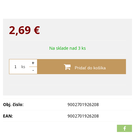
2,69
€
Na sklade nad 3 ks
+
ks
Pridať do košíka
-
Obj. čislo:
9002701926208
EAN:
9002701926208