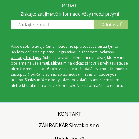
email
Získajte zaujímavé informácie vždy medzi prvými
Odoberať
Vaše osobné údaje (email) budeme spracovávať len za týmto
účelom v súlade s platnou legislatívou a
zásadami ochrany
osobných údajov
. Súhlas potvrdíte kliknutím na odkaz, ktorý vám
pošleme na váš email. Kliknutím na odkaz zároveň prehlasujete, že
ak máte menej ako 16 rokov, tak ste požiadal/a svojho zákonného
zástupcu (rodiča) o súhlas so spracovaním vašich osobných
údajov. Súhlas môžete kedykoľvek odvolať písomne, emailom
alebo kliknutím na odkaz z ktoréhokoľvek informačného emailu.
KONTAKT
ZÁHRADKÁR Slovakia s.r.o.