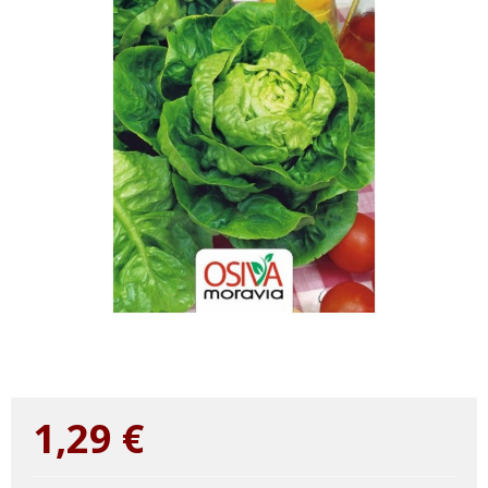
1,29
€