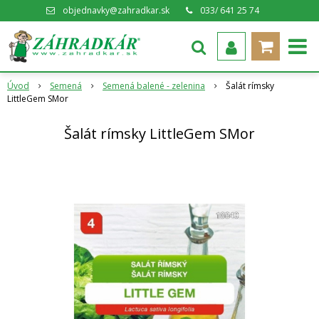
objednavky@zahradkar.sk
033/ 641 25 74
Úvod
Semená
Semená balené - zelenina
Šalát rímsky
LittleGem SMor
Šalát rímsky LittleGem SMor