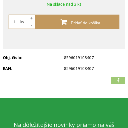
Na sklade nad 3 ks
+
ks
Pridať do košíka
-
Obj. čislo:
8596019108407
EAN:
8596019108407
Najdôležitejšie novinky priamo na váš