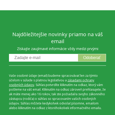
Najdôležitejšie novinky priamo na váš
email
Získajte zaujímavé informácie vždy medzi prvými
Odoberať
Vaše osobné údaje (email) budeme spracovávať len za týmto
účelom v súlade s platnou legislatívou a
zásadami ochrany
osobných údajov
. Súhlas potvrdíte kliknutím na odkaz, ktorý vám
pošleme na váš email. Kliknutím na odkaz zároveň prehlasujete, že
ak máte menej ako 16 rokov, tak ste požiadal/a svojho zákonného
zástupcu (rodiča) o súhlas so spracovaním vašich osobných
údajov. Súhlas môžete kedykoľvek odvolať písomne, emailom
alebo kliknutím na odkaz z ktoréhokoľvek informačného emailu.