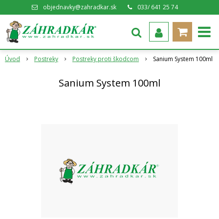
objednavky@zahradkar.sk
033/ 641 25 74
Úvod
Postreky
Postreky proti škodcom
Sanium System 100ml
Sanium System 100ml