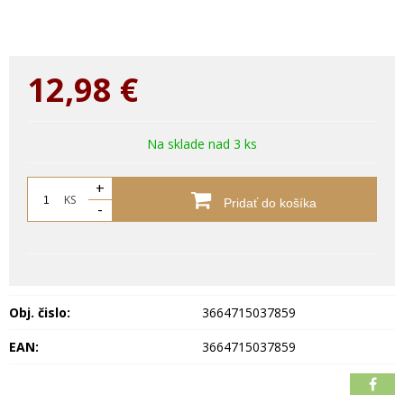
12,98
€
Na sklade nad 3 ks
+
KS
Pridať do košíka
-
Obj. čislo:
3664715037859
EAN:
3664715037859