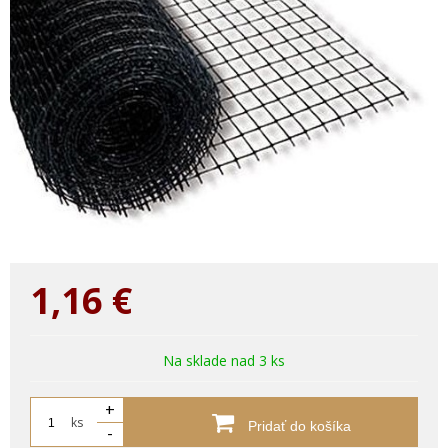
1,16
€
Na sklade nad 3 ks
+
ks
Pridať do košíka
-