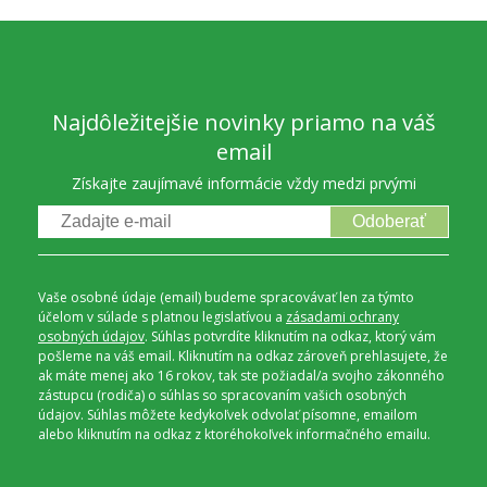
Najdôležitejšie novinky priamo na váš
email
Získajte zaujímavé informácie vždy medzi prvými
Odoberať
Vaše osobné údaje (email) budeme spracovávať len za týmto
účelom v súlade s platnou legislatívou a
zásadami ochrany
osobných údajov
. Súhlas potvrdíte kliknutím na odkaz, ktorý vám
pošleme na váš email. Kliknutím na odkaz zároveň prehlasujete, že
ak máte menej ako 16 rokov, tak ste požiadal/a svojho zákonného
zástupcu (rodiča) o súhlas so spracovaním vašich osobných
údajov. Súhlas môžete kedykoľvek odvolať písomne, emailom
alebo kliknutím na odkaz z ktoréhokoľvek informačného emailu.