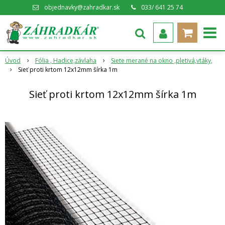
objednavky@zahradkar.sk
033/ 641 25 74
Úvod
Fólia , Hadice,závlaha
Siete merané na okno ,pletivá,vtáky,
Sieť proti krtom 12x12mm šírka 1m
Sieť proti krtom 12x12mm šírka 1m