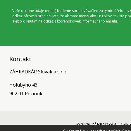
Vaše osobné údaje (email) budeme spracovávať len za týmto účelom v s
odkaz zároveň prehlasujete, že ak máte menej ako 16 rokov, tak ste p
alebo kliknutím na odkaz z ktoréhokoľvek informačného emailu.
Kontakt
ZÁHRADKÁR Slovakia s.r.o.
Holubyho 43
902 01 Pezinok
© 2026 ZÁHRADKÁR, všetko 