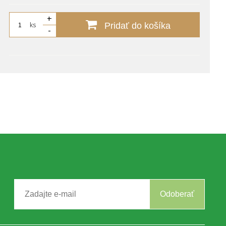
+
ks
Pridať do košíka
-
Odoberať