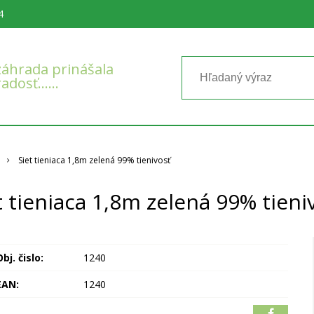
4
áhrada prinášala
radosť……
Siet tieniaca 1,8m zelená 99% tienivosť
t tieniaca 1,8m zelená 99% tieni
bj. čislo:
1240
EAN:
1240