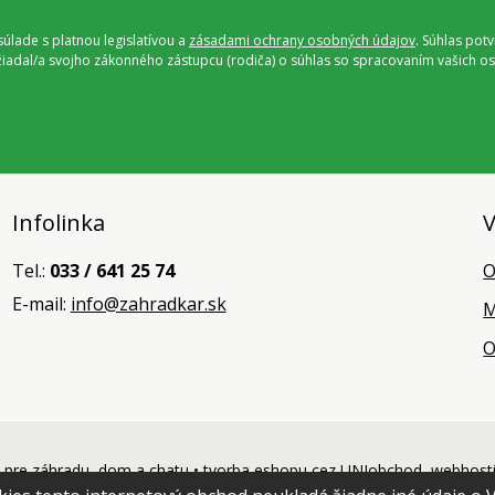
úlade s platnou legislatívou a
zásadami ochrany osobných údajov
. Súhlas pot
ožiadal/a svojho zákonného zástupcu (rodiča) o súhlas so spracovaním vašich
Infolinka
V
Tel.:
033 / 641 25 74
O
E-mail:
info@zahradkar.sk
M
O
pre záhradu, dom a chatu •
tvorba eshopu cez UNIobchod
,
webhost