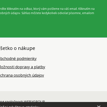
vrdíte kliknutím na odkaz, ktorý vám pošleme na váš email. Kliknutím na
 osobných údajov. Súhlas môžete kedykoľvek odvolať písomne, emailom
šetko o nákupe
bchodné podmienky
ožnosti dopravy a platby
chrana osobných údajov
ing
spoločnosti
WEBYGROUP