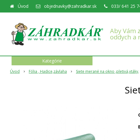
Úvod
objednavky@zahradkar.sk
033/ 641 25 7
Aby Vám z
oddych a 
Kategórie
Úvod
Fólia , Hadice,závlaha
Siete merané na okno ,pletivá,vtáky,
Sie
O