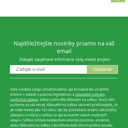
Najdôležitejšie novinky priamo na váš
email
Získajte zaujímavé informácie vždy medzi prvými
Odoberať
Vaše osobné údaje (email) budeme spracovávať len za týmto
účelom v súlade s platnou legislatívou a
zásadami ochrany
osobných údajov
. Súhlas potvrdíte kliknutím na odkaz, ktorý vám
pošleme na váš email. Kliknutím na odkaz zároveň prehlasujete, že
ak máte menej ako 16 rokov, tak ste požiadal/a svojho zákonného
zástupcu (rodiča) o súhlas so spracovaním vašich osobných
údajov. Súhlas môžete kedykoľvek odvolať písomne, emailom
alebo kliknutím na odkaz z ktoréhokoľvek informačného emailu.