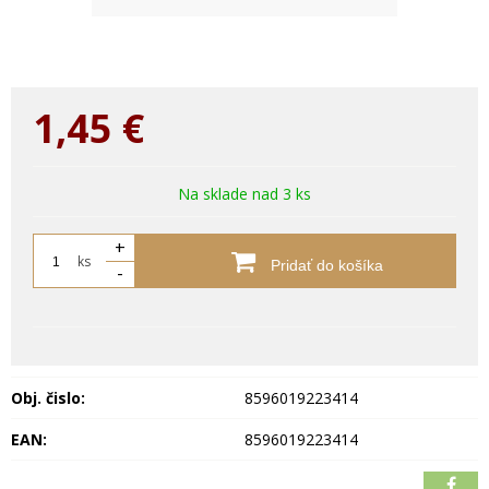
1,45
€
Na sklade nad 3 ks
+
ks
Pridať do košíka
-
Obj. čislo:
8596019223414
EAN:
8596019223414