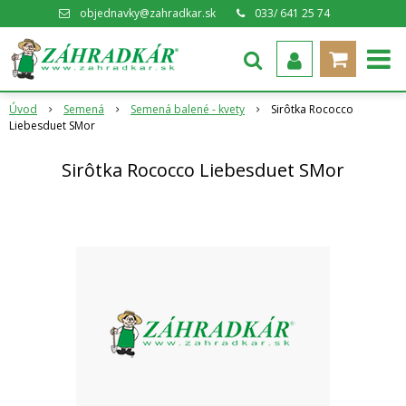
objednavky@zahradkar.sk
033/ 641 25 74
Úvod
Semená
Semená balené - kvety
Sirôtka Rococco
Liebesduet SMor
Sirôtka Rococco Liebesduet SMor