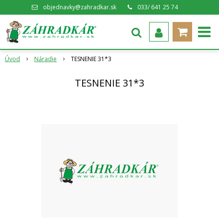
objednavky@zahradkar.sk
033/ 641 25 74
Úvod
Náradie
TESNENIE 31*3
TESNENIE 31*3