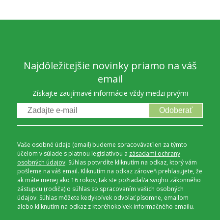
Najdôležitejšie novinky priamo na váš
email
Získajte zaujímavé informácie vždy medzi prvými
Odoberať
Vaše osobné údaje (email) budeme spracovávať len za týmto
účelom v súlade s platnou legislatívou a
zásadami ochrany
osobných údajov
. Súhlas potvrdíte kliknutím na odkaz, ktorý vám
pošleme na váš email. Kliknutím na odkaz zároveň prehlasujete, že
ak máte menej ako 16 rokov, tak ste požiadal/a svojho zákonného
zástupcu (rodiča) o súhlas so spracovaním vašich osobných
údajov. Súhlas môžete kedykoľvek odvolať písomne, emailom
alebo kliknutím na odkaz z ktoréhokoľvek informačného emailu.