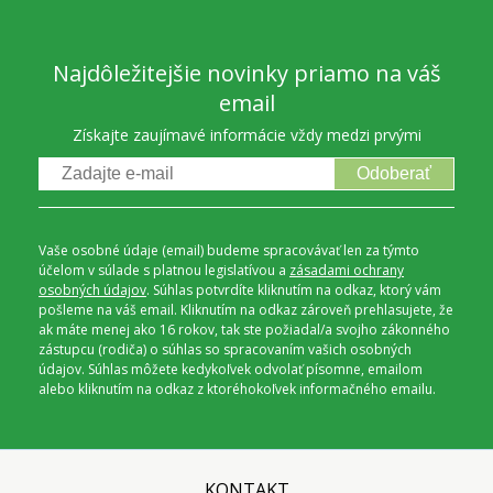
Najdôležitejšie novinky priamo na váš
email
Získajte zaujímavé informácie vždy medzi prvými
Odoberať
Vaše osobné údaje (email) budeme spracovávať len za týmto
účelom v súlade s platnou legislatívou a
zásadami ochrany
osobných údajov
. Súhlas potvrdíte kliknutím na odkaz, ktorý vám
pošleme na váš email. Kliknutím na odkaz zároveň prehlasujete, že
ak máte menej ako 16 rokov, tak ste požiadal/a svojho zákonného
zástupcu (rodiča) o súhlas so spracovaním vašich osobných
údajov. Súhlas môžete kedykoľvek odvolať písomne, emailom
alebo kliknutím na odkaz z ktoréhokoľvek informačného emailu.
KONTAKT