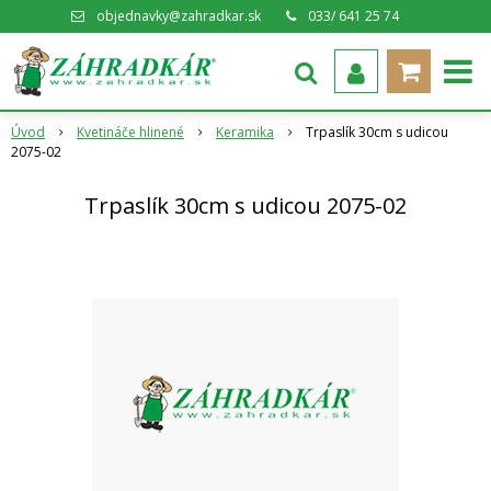
objednavky@zahradkar.sk
033/ 641 25 74
Úvod
Kvetináče hlinené
Keramika
Trpaslík 30cm s udicou
2075-02
Trpaslík 30cm s udicou 2075-02