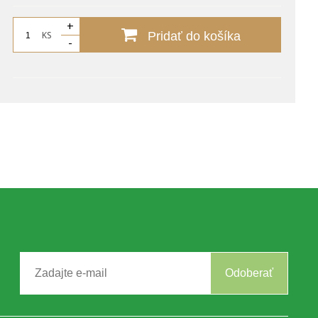
+
KS
Pridať do košíka
-
Odoberať