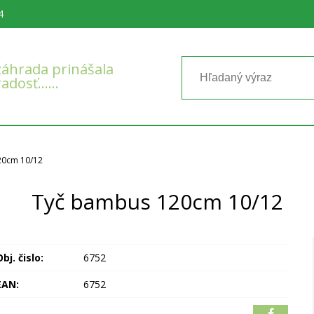
4
áhrada prinášala
radosť……
20cm 10/12
Tyč bambus 120cm 10/12
bj. čislo:
6752
EAN:
6752