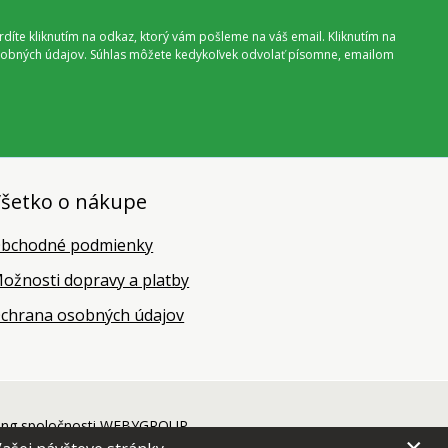
vrdíte kliknutím na odkaz, ktorý vám pošleme na váš email. Kliknutím na
 osobných údajov. Súhlas môžete kedykoľvek odvolať písomne, emailom
šetko o nákupe
bchodné podmienky
ožnosti dopravy a platby
chrana osobných údajov
ing
spoločnosti
WEBYGROUP