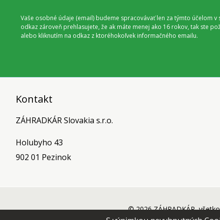
Vaše osobné údaje (email) budeme spracovávať len za týmto účelom v s
odkaz zároveň prehlasujete, že ak máte menej ako 16 rokov, tak ste p
alebo kliknutím na odkaz z ktoréhokoľvek informačného emailu.
Kontakt
ZÁHRADKÁR Slovakia s.r.o.
Holubyho 43
902 01 Pezinok
© 2026 ZÁHRADKÁR, všetko 