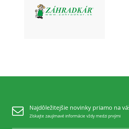
Najdôležitejšie novinky priamo na vá
Získajte zaujímavé informácie vždy medzi prvými