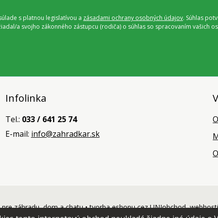
úlade s platnou legislatívou a
zásadami ochrany osobných údajov
. Súhlas pot
ožiadal/a svojho zákonného zástupcu (rodiča) o súhlas so spracovaním vašich
Infolinka
V
Tel.:
033 / 641 25 74
O
E-mail:
info@zahradkar.sk
M
O
pre záhradu, dom a chatu •
tvorba eshopu cez UNIobchod
,
webhost