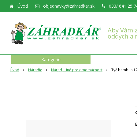
Úvod
objednavky@zahradkar.sk
033/ 641 25 7
Aby Vám z
oddych a 
Kategórie
Úvod
Náradie
Nárad. - iné pre dmomácnost
Tyč bambus 1
O