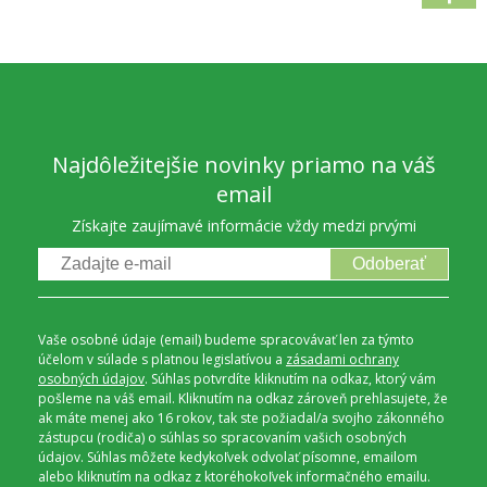
Najdôležitejšie novinky priamo na váš
email
Získajte zaujímavé informácie vždy medzi prvými
Odoberať
Vaše osobné údaje (email) budeme spracovávať len za týmto
účelom v súlade s platnou legislatívou a
zásadami ochrany
osobných údajov
. Súhlas potvrdíte kliknutím na odkaz, ktorý vám
pošleme na váš email. Kliknutím na odkaz zároveň prehlasujete, že
ak máte menej ako 16 rokov, tak ste požiadal/a svojho zákonného
zástupcu (rodiča) o súhlas so spracovaním vašich osobných
údajov. Súhlas môžete kedykoľvek odvolať písomne, emailom
alebo kliknutím na odkaz z ktoréhokoľvek informačného emailu.