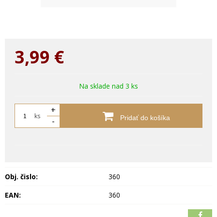
3,99
€
Na sklade nad 3 ks
+
ks
Pridať do košíka
-
Obj. čislo:
360
EAN:
360