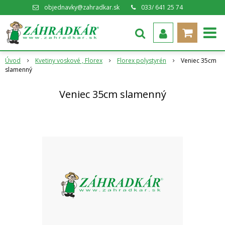
objednavky@zahradkar.sk
033/ 641 25 74
Úvod
Kvetiny voskové , Florex
Florex polystyrén
Veniec 35cm
slamenný
Veniec 35cm slamenný