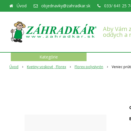
Úvod
objednavky@zahradkar.sk
033/ 641 25 7
Aby Vám z
oddych a 
Kategórie
Úvod
Kvetiny voskové , Florex
Florex polystyrén
Veniec prút
O