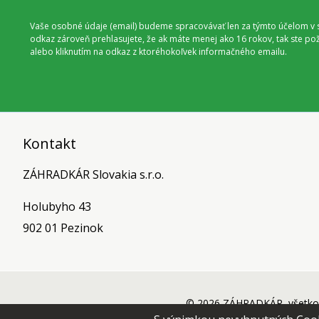
Vaše osobné údaje (email) budeme spracovávať len za týmto účelom v s
odkaz zároveň prehlasujete, že ak máte menej ako 16 rokov, tak ste p
alebo kliknutím na odkaz z ktoréhokoľvek informačného emailu.
Kontakt
ZÁHRADKÁR Slovakia s.r.o.
Holubyho 43
902 01 Pezinok
© 2026 ZÁHRADKÁR, všetko 