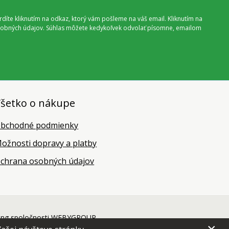
vrdíte kliknutím na odkaz, ktorý vám pošleme na váš email. Kliknutím na
 osobných údajov. Súhlas môžete kedykoľvek odvolať písomne, emailom
šetko o nákupe
bchodné podmienky
ožnosti dopravy a platby
chrana osobných údajov
ing
spoločnosti
WEBYGROUP