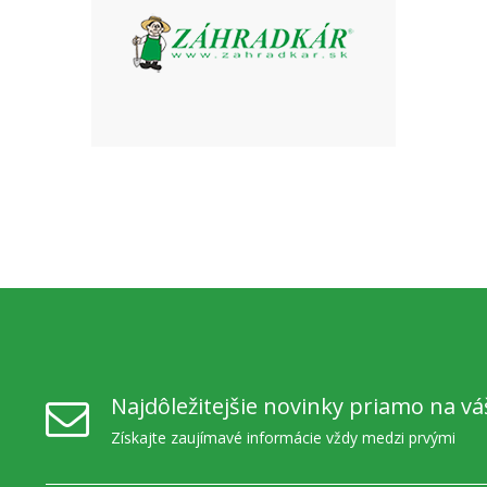
Najdôležitejšie novinky priamo na vá
Získajte zaujímavé informácie vždy medzi prvými