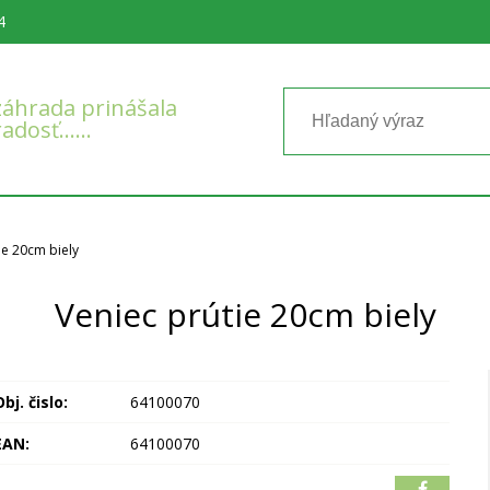
4
áhrada prinášala
radosť……
ie 20cm biely
Veniec prútie 20cm biely
bj. čislo:
64100070
EAN:
64100070