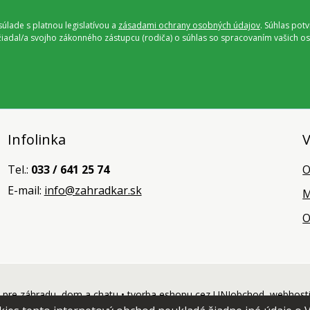
úlade s platnou legislatívou a
zásadami ochrany osobných údajov
. Súhlas pot
ožiadal/a svojho zákonného zástupcu (rodiča) o súhlas so spracovaním vašich
Infolinka
V
Tel.:
033 / 641 25 74
O
E-mail:
info@zahradkar.sk
M
O
pre záhradu, dom a chatu •
tvorba eshopu cez UNIobchod
,
webhost