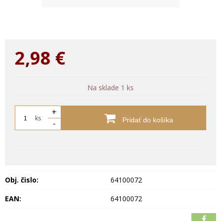
2,98
€
Na sklade 1 ks
+
ks
Pridať do košíka
-
Obj. čislo:
64100072
EAN:
64100072