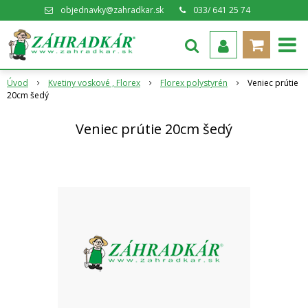
objednavky@zahradkar.sk
033/ 641 25 74
Úvod
Kvetiny voskové , Florex
Florex polystyrén
Veniec prútie
20cm šedý
Veniec prútie 20cm šedý