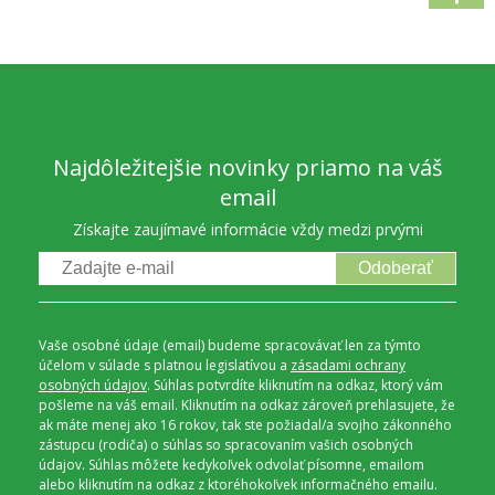
Najdôležitejšie novinky priamo na váš
email
Získajte zaujímavé informácie vždy medzi prvými
Odoberať
Vaše osobné údaje (email) budeme spracovávať len za týmto
účelom v súlade s platnou legislatívou a
zásadami ochrany
osobných údajov
. Súhlas potvrdíte kliknutím na odkaz, ktorý vám
pošleme na váš email. Kliknutím na odkaz zároveň prehlasujete, že
ak máte menej ako 16 rokov, tak ste požiadal/a svojho zákonného
zástupcu (rodiča) o súhlas so spracovaním vašich osobných
údajov. Súhlas môžete kedykoľvek odvolať písomne, emailom
alebo kliknutím na odkaz z ktoréhokoľvek informačného emailu.