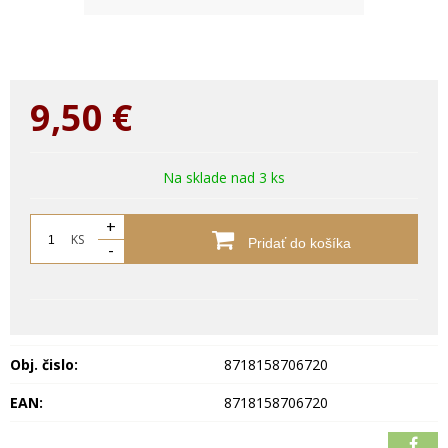
9,50
€
Na sklade nad 3 ks
+
KS
Pridať do košíka
-
Obj. čislo:
8718158706720
EAN:
8718158706720