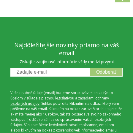
Najdôležitejšie novinky priamo na váš
email
Získajte zaujímavé informácie vždy medzi prvými
Odoberať
Vaše osobné údaje (email) budeme spracovávať len za týmto
účelom v súlade s platnou legislatívou a
zásadami ochrany
osobných údajov
. Súhlas potvrdíte kliknutím na odkaz, ktorý vám
pošleme na váš email. Kliknutím na odkaz zároveň prehlasujete, že
ak máte menej ako 16 rokov, tak ste požiadal/a svojho zákonného
zástupcu (rodiča) o súhlas so spracovaním vašich osobných
údajov. Súhlas môžete kedykoľvek odvolať písomne, emailom
alebo kliknutím na odkaz z ktoréhokoľvek informačného emailu.