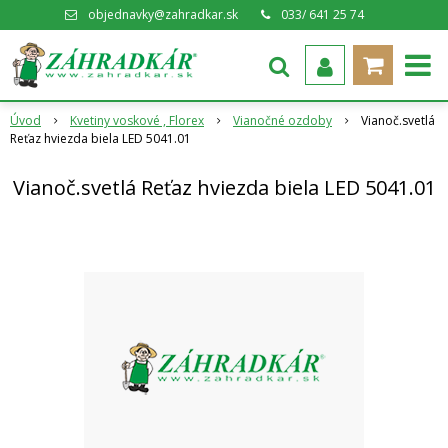
objednavky@zahradkar.sk
033/ 641 25 74
Úvod
Kvetiny voskové , Florex
Vianočné ozdoby
Vianoč.svetlá
Reťaz hviezda biela LED 5041.01
Vianoč.svetlá Reťaz hviezda biela LED 5041.01