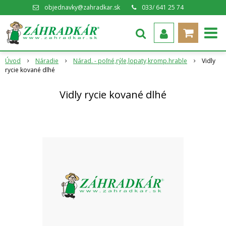
objednavky@zahradkar.sk
033/ 641 25 74
Úvod
Náradie
Nárad. - poľné,rýle,lopaty,kromp.hrable
Vidly
rycie kované dlhé
Vidly rycie kované dlhé