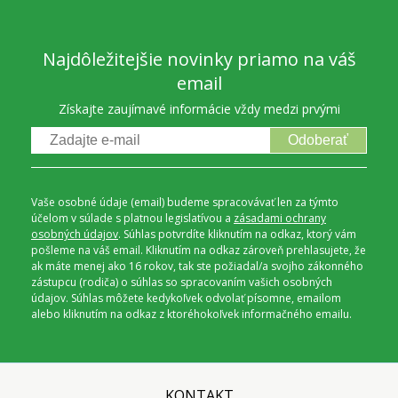
Najdôležitejšie novinky priamo na váš
email
Získajte zaujímavé informácie vždy medzi prvými
Odoberať
Vaše osobné údaje (email) budeme spracovávať len za týmto
účelom v súlade s platnou legislatívou a
zásadami ochrany
osobných údajov
. Súhlas potvrdíte kliknutím na odkaz, ktorý vám
pošleme na váš email. Kliknutím na odkaz zároveň prehlasujete, že
ak máte menej ako 16 rokov, tak ste požiadal/a svojho zákonného
zástupcu (rodiča) o súhlas so spracovaním vašich osobných
údajov. Súhlas môžete kedykoľvek odvolať písomne, emailom
alebo kliknutím na odkaz z ktoréhokoľvek informačného emailu.
KONTAKT