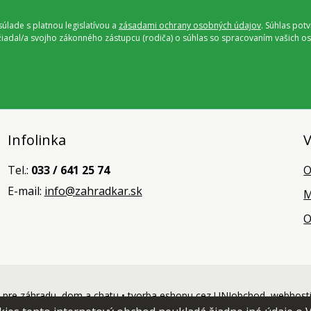
úlade s platnou legislatívou a
zásadami ochrany osobných údajov
. Súhlas pot
ožiadal/a svojho zákonného zástupcu (rodiča) o súhlas so spracovaním vašich
Infolinka
V
Tel.:
033 / 641 25 74
O
E-mail:
info@zahradkar.sk
M
O
pre záhradu, dom a chatu •
tvorba eshopu cez UNIobchod
,
webhost