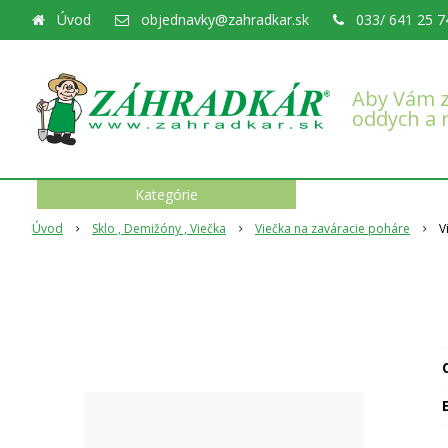
Úvod
objednavky@zahradkar.sk
033/ 641 25 7
Aby Vám z
oddych a 
Kategórie
Úvod
Sklo , Demižóny , Viečka
Viečka na zaváracie poháre
V
O