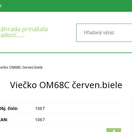
4
áhrada prinášala
radosť……
iečko OM68C červen.biele
Viečko OM68C červen.biele
bj. čislo:
1067
EAN:
1067