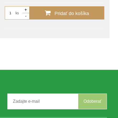
+
ks
Pridať do košíka
-
Odoberať