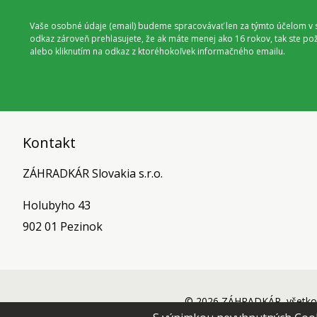
Vaše osobné údaje (email) budeme spracovávať len za týmto účelom v s
odkaz zároveň prehlasujete, že ak máte menej ako 16 rokov, tak ste p
alebo kliknutím na odkaz z ktoréhokoľvek informačného emailu.
Kontakt
ZÁHRADKÁR Slovakia s.r.o.
Holubyho 43
902 01 Pezinok
© 2026 ZÁHRADKÁR, všetko 