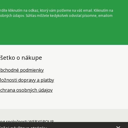
vrdíte kliknutím na odkaz, ktorý vám pošleme na váš email. Kliknutím na
 osobných údajov. Súhlas môžete kedykoľvek odvolať písomne, emailom
šetko o nákupe
bchodné podmienky
ožnosti dopravy a platby
chrana osobných údajov
ing
spoločnosti
WEBYGROUP