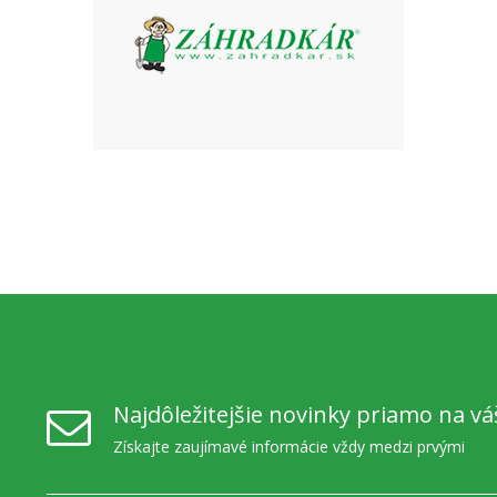
Najdôležitejšie novinky priamo na vá
Získajte zaujímavé informácie vždy medzi prvými