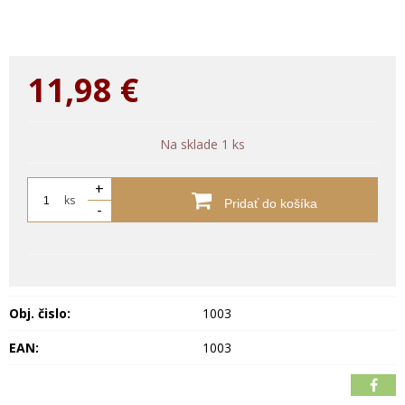
11,98
€
Na sklade 1 ks
+
ks
Pridať do košíka
-
Obj. čislo:
1003
EAN:
1003