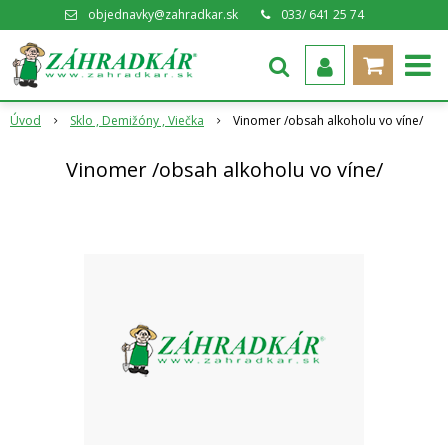
objednavky@zahradkar.sk
033/ 641 25 74
Úvod
Sklo , Demižóny , Viečka
Vinomer /obsah alkoholu vo víne/
Vinomer /obsah alkoholu vo víne/