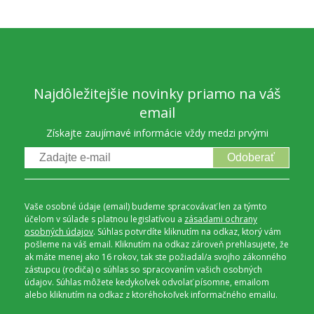
Najdôležitejšie novinky priamo na váš
email
Získajte zaujímavé informácie vždy medzi prvými
Odoberať
Vaše osobné údaje (email) budeme spracovávať len za týmto
účelom v súlade s platnou legislatívou a
zásadami ochrany
osobných údajov
. Súhlas potvrdíte kliknutím na odkaz, ktorý vám
pošleme na váš email. Kliknutím na odkaz zároveň prehlasujete, že
ak máte menej ako 16 rokov, tak ste požiadal/a svojho zákonného
zástupcu (rodiča) o súhlas so spracovaním vašich osobných
údajov. Súhlas môžete kedykoľvek odvolať písomne, emailom
alebo kliknutím na odkaz z ktoréhokoľvek informačného emailu.