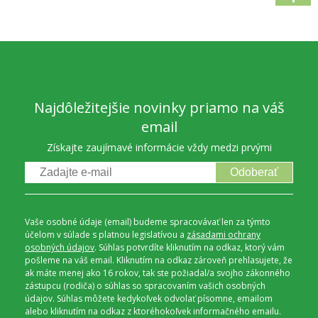
Najdôležitejšie novinky priamo na váš
email
Získajte zaujímavé informácie vždy medzi prvými
Odoberať
Vaše osobné údaje (email) budeme spracovávať len za týmto
účelom v súlade s platnou legislatívou a
zásadami ochrany
osobných údajov
. Súhlas potvrdíte kliknutím na odkaz, ktorý vám
pošleme na váš email. Kliknutím na odkaz zároveň prehlasujete, že
ak máte menej ako 16 rokov, tak ste požiadal/a svojho zákonného
zástupcu (rodiča) o súhlas so spracovaním vašich osobných
údajov. Súhlas môžete kedykoľvek odvolať písomne, emailom
alebo kliknutím na odkaz z ktoréhokoľvek informačného emailu.