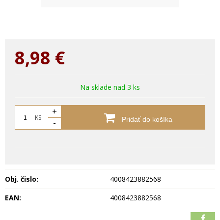
8,98
€
Na sklade nad 3 ks
+
KS
Pridať do košíka
-
Obj. čislo:
4008423882568
EAN:
4008423882568