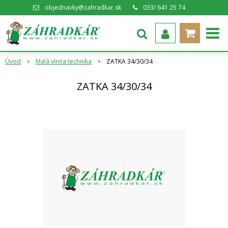
objednavky@zahradkar.sk
033/ 641 25 74
Úvod
Malá vínna technika
ZATKA 34/30/34
ZATKA 34/30/34