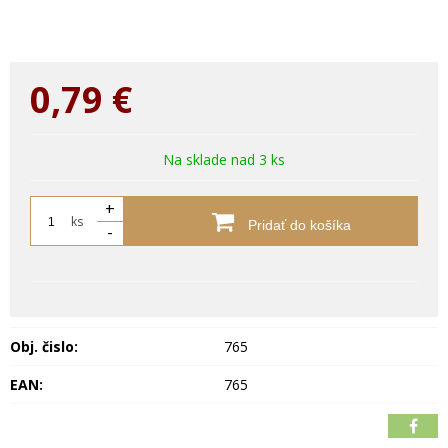
0,79
€
Na sklade nad 3 ks
+
ks
Pridať do košíka
-
Obj. čislo:
765
EAN:
765