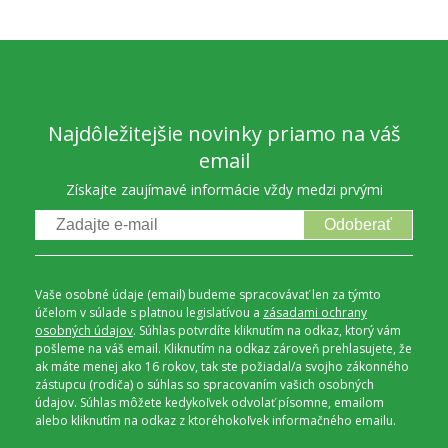
Najdôležitejšie novinky priamo na váš
email
Získajte zaujímavé informácie vždy medzi prvými
Odoberať
Vaše osobné údaje (email) budeme spracovávať len za týmto
účelom v súlade s platnou legislatívou a
zásadami ochrany
osobných údajov
. Súhlas potvrdíte kliknutím na odkaz, ktorý vám
pošleme na váš email. Kliknutím na odkaz zároveň prehlasujete, že
ak máte menej ako 16 rokov, tak ste požiadal/a svojho zákonného
zástupcu (rodiča) o súhlas so spracovaním vašich osobných
údajov. Súhlas môžete kedykoľvek odvolať písomne, emailom
alebo kliknutím na odkaz z ktoréhokoľvek informačného emailu.