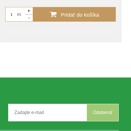
+
KS
Pridať do košíka
-
Odoberať