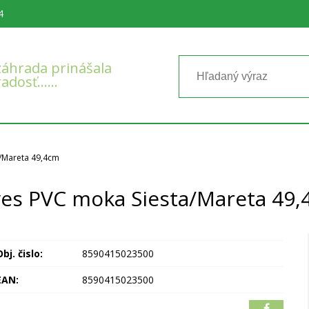
4
áhrada prinášala
radosť……
/Mareta 49,4cm
es PVC moka Siesta/Mareta 49
bj. čislo:
8590415023500
EAN:
8590415023500