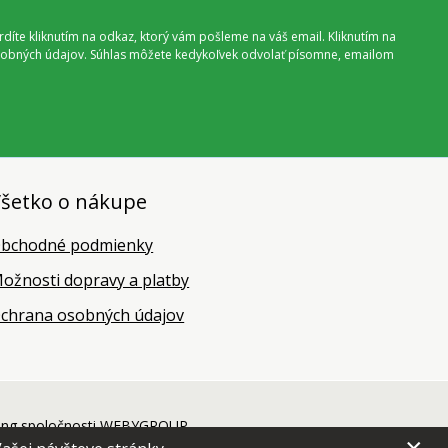
vrdíte kliknutím na odkaz, ktorý vám pošleme na váš email. Kliknutím na
 osobných údajov. Súhlas môžete kedykoľvek odvolať písomne, emailom
šetko o nákupe
bchodné podmienky
ožnosti dopravy a platby
chrana osobných údajov
ing
spoločnosti
WEBYGROUP