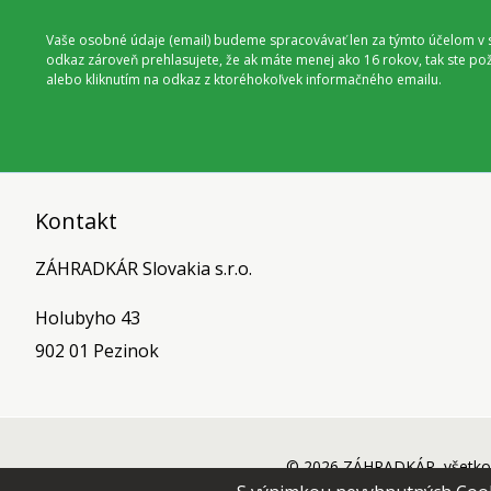
Vaše osobné údaje (email) budeme spracovávať len za týmto účelom v s
odkaz zároveň prehlasujete, že ak máte menej ako 16 rokov, tak ste p
alebo kliknutím na odkaz z ktoréhokoľvek informačného emailu.
Kontakt
ZÁHRADKÁR Slovakia s.r.o.
Holubyho 43
902 01 Pezinok
© 2026 ZÁHRADKÁR, všetko 