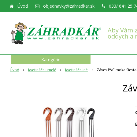
Úvod
objednavky@zahradkar.sk
033/ 641 25 7
Aby Vám z
oddych a 
Kategórie
Úvod
Kvetináče umelé
Kvetináče iné
Záves PVC moka Siesta
Záv
O