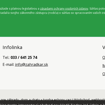
úlade s platnou legislatívou a
zásadami ochrany osobných údajov
. Súhlas pot
ožiadal/a svojho zákonného zástupcu (rodiča) o súhlas so spracovaním vašich
Infolinka
V
Tel.:
033 / 641 25 74
O
E-mail:
info@zahradkar.sk
M
O
pre záhradu, dom a chatu •
tvorba eshopu cez UNIobchod
,
webhost