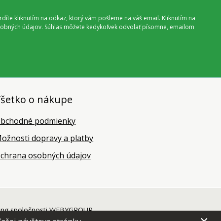
vrdíte kliknutím na odkaz, ktorý vám pošleme na váš email. Kliknutím na
 osobných údajov. Súhlas môžete kedykoľvek odvolať písomne, emailom
šetko o nákupe
bchodné podmienky
ožnosti dopravy a platby
chrana osobných údajov
ing
spoločnosti
WEBYGROUP