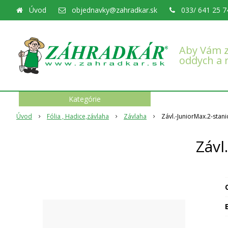
Úvod
objednavky@zahradkar.sk
033/ 641 25 7
Aby Vám z
oddych a 
Kategórie
Úvod
Fólia , Hadice,závlaha
Závlaha
Závl.-JuniorMax.2-stan
Závl
O