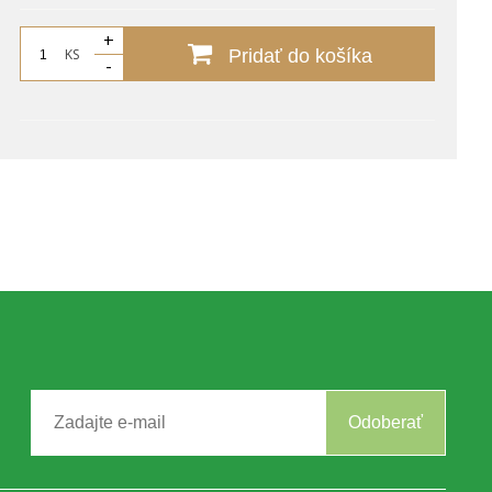
+
KS
Pridať do košíka
-
Odoberať