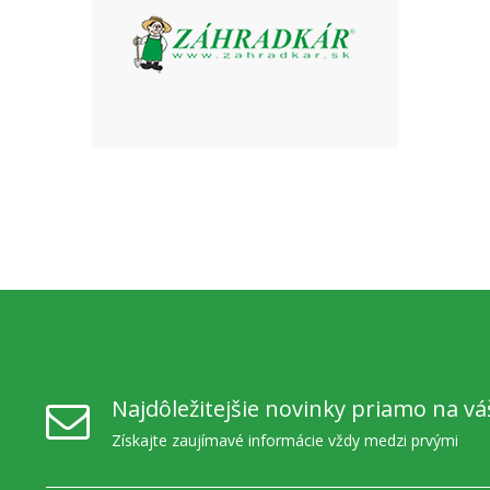
Najdôležitejšie novinky priamo na vá
Získajte zaujímavé informácie vždy medzi prvými