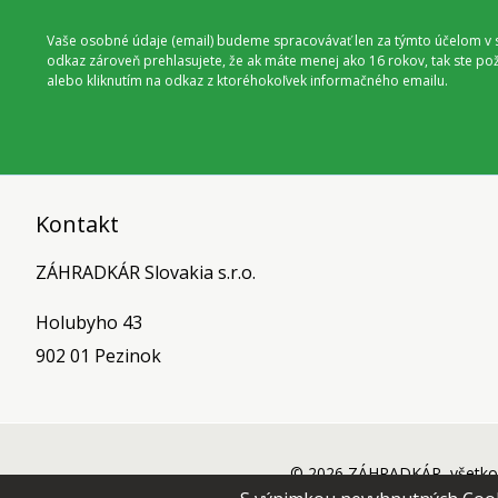
Vaše osobné údaje (email) budeme spracovávať len za týmto účelom v s
odkaz zároveň prehlasujete, že ak máte menej ako 16 rokov, tak ste p
alebo kliknutím na odkaz z ktoréhokoľvek informačného emailu.
Kontakt
ZÁHRADKÁR Slovakia s.r.o.
Holubyho 43
902 01 Pezinok
© 2026 ZÁHRADKÁR, všetko 