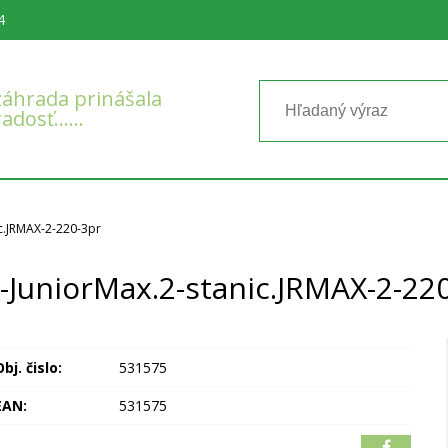
4
áhrada prinášala
radosť……
ic.JRMAX-2-220-3pr
.-JuniorMax.2-stanic.JRMAX-2-22
bj. čislo:
531575
EAN:
531575