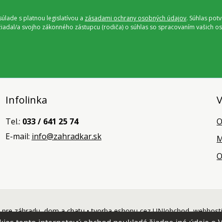
úlade s platnou legislatívou a
zásadami ochrany osobných údajov
. Súhlas pot
ožiadal/a svojho zákonného zástupcu (rodiča) o súhlas so spracovaním vašich
Infolinka
V
Tel.:
033 / 641 25 74
O
E-mail:
info@zahradkar.sk
M
O
pre záhradu, dom a chatu •
tvorba eshopu cez UNIobchod
,
webhost