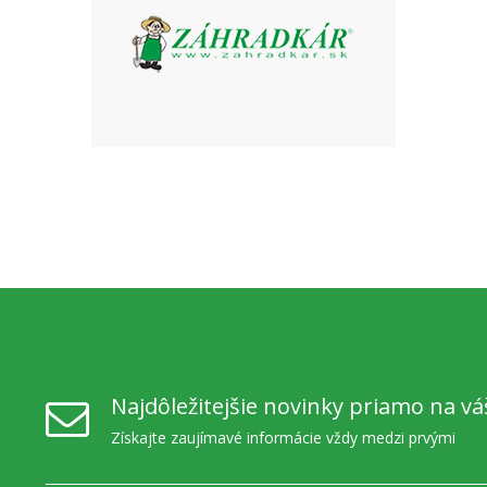
Najdôležitejšie novinky priamo na vá
Získajte zaujímavé informácie vždy medzi prvými