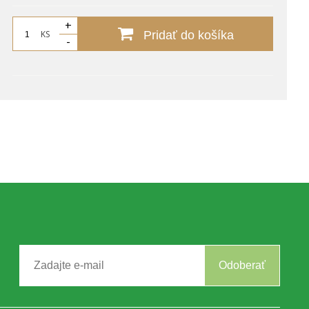
+
KS
Pridať do košíka
-
Odoberať