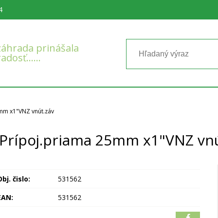
4
áhrada prinášala
radosť……
5mm x1"VNZ vnút.záv
.-Prípoj.priama 25mm x1"VNZ vnú
bj. čislo:
531562
EAN:
531562