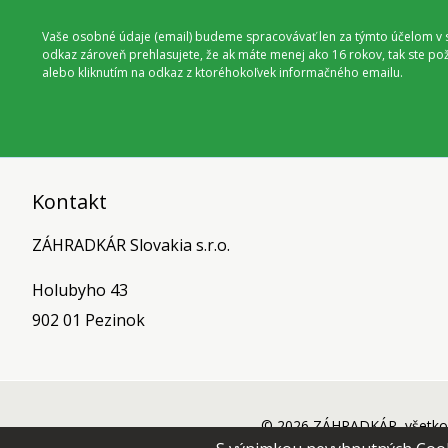
Vaše osobné údaje (email) budeme spracovávať len za týmto účelom v s
odkaz zároveň prehlasujete, že ak máte menej ako 16 rokov, tak ste p
alebo kliknutím na odkaz z ktoréhokoľvek informačného emailu.
Kontakt
ZÁHRADKÁR Slovakia s.r.o.
Holubyho 43
902 01 Pezinok
© 2026 ZÁHRADKÁR, všetko 