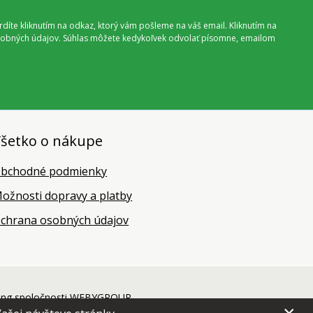
vrdíte kliknutím na odkaz, ktorý vám pošleme na váš email. Kliknutím na
 osobných údajov. Súhlas môžete kedykoľvek odvolať písomne, emailom
šetko o nákupe
bchodné podmienky
ožnosti dopravy a platby
chrana osobných údajov
ing
spoločnosti
WEBYGROUP