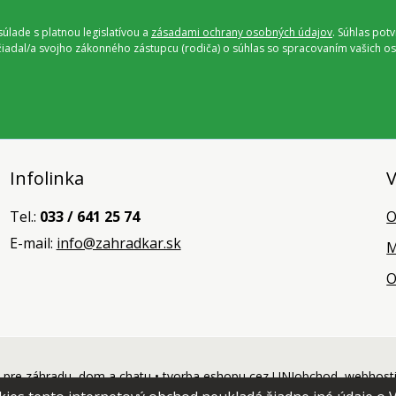
úlade s platnou legislatívou a
zásadami ochrany osobných údajov
. Súhlas pot
ožiadal/a svojho zákonného zástupcu (rodiča) o súhlas so spracovaním vašich
Infolinka
V
Tel.:
033 / 641 25 74
O
E-mail:
info@zahradkar.sk
M
O
pre záhradu, dom a chatu •
tvorba eshopu cez UNIobchod
,
webhost