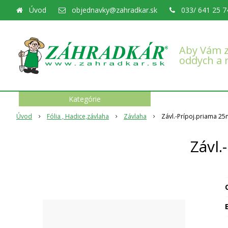
Úvod
objednavky@zahradkar.sk
033/ 641 25 7
Aby Vám z
oddych a 
Kategórie
Úvod
Fólia , Hadice,závlaha
Závlaha
Závl.-Prípoj.priama 2
Závl
O