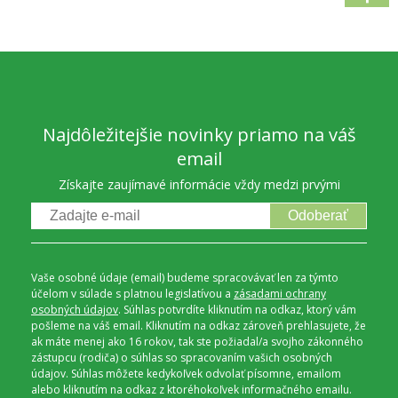
Najdôležitejšie novinky priamo na váš
email
Získajte zaujímavé informácie vždy medzi prvými
Odoberať
Vaše osobné údaje (email) budeme spracovávať len za týmto
účelom v súlade s platnou legislatívou a
zásadami ochrany
osobných údajov
. Súhlas potvrdíte kliknutím na odkaz, ktorý vám
pošleme na váš email. Kliknutím na odkaz zároveň prehlasujete, že
ak máte menej ako 16 rokov, tak ste požiadal/a svojho zákonného
zástupcu (rodiča) o súhlas so spracovaním vašich osobných
údajov. Súhlas môžete kedykoľvek odvolať písomne, emailom
alebo kliknutím na odkaz z ktoréhokoľvek informačného emailu.