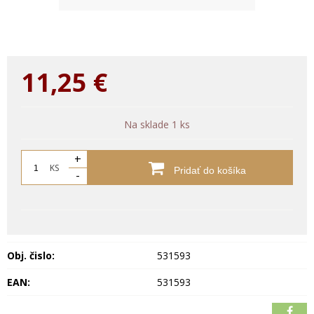
11,25
€
Na sklade 1 ks
+
KS
Pridať do košíka
-
Obj. čislo:
531593
EAN:
531593