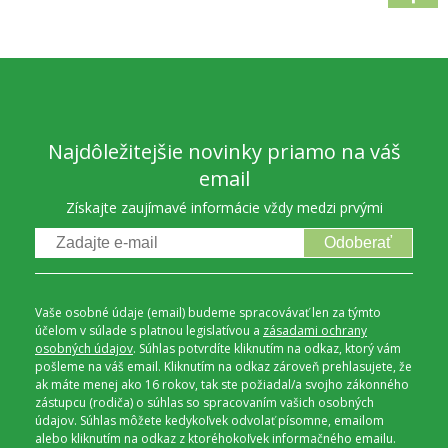
Najdôležitejšie novinky priamo na váš
email
Získajte zaujímavé informácie vždy medzi prvými
Odoberať
Vaše osobné údaje (email) budeme spracovávať len za týmto
účelom v súlade s platnou legislatívou a
zásadami ochrany
osobných údajov
. Súhlas potvrdíte kliknutím na odkaz, ktorý vám
pošleme na váš email. Kliknutím na odkaz zároveň prehlasujete, že
ak máte menej ako 16 rokov, tak ste požiadal/a svojho zákonného
zástupcu (rodiča) o súhlas so spracovaním vašich osobných
údajov. Súhlas môžete kedykoľvek odvolať písomne, emailom
alebo kliknutím na odkaz z ktoréhokoľvek informačného emailu.