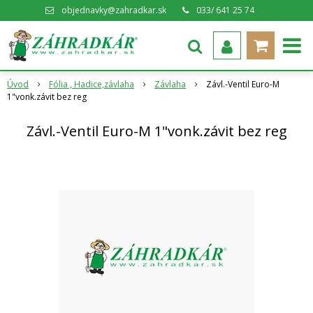
objednavky@zahradkar.sk
033/ 641 25 74
Úvod
Fólia , Hadice,závlaha
Závlaha
Závl.-Ventil Euro-M
1"vonk.závit bez reg
Závl.-Ventil Euro-M 1"vonk.závit bez reg