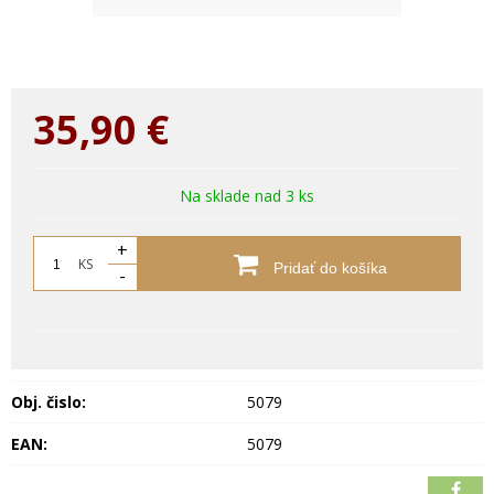
35,90
€
Na sklade nad 3 ks
+
KS
Pridať do košíka
-
Obj. čislo:
5079
EAN:
5079