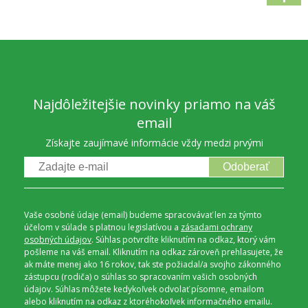
Najdôležitejšie novinky priamo na váš
email
Získajte zaujímavé informácie vždy medzi prvými
Odoberať
Vaše osobné údaje (email) budeme spracovávať len za týmto
účelom v súlade s platnou legislatívou a
zásadami ochrany
osobných údajov
. Súhlas potvrdíte kliknutím na odkaz, ktorý vám
pošleme na váš email. Kliknutím na odkaz zároveň prehlasujete, že
ak máte menej ako 16 rokov, tak ste požiadal/a svojho zákonného
zástupcu (rodiča) o súhlas so spracovaním vašich osobných
údajov. Súhlas môžete kedykoľvek odvolať písomne, emailom
alebo kliknutím na odkaz z ktoréhokoľvek informačného emailu.