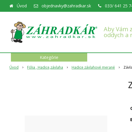
Úvod
objednavky@zahradkar.sk
033/ 641 25 7
Aby Vám z
oddych a 
Kategórie
Úvod
Fólia , Hadice,závlaha
Hadice závlahové merané
Závl
O