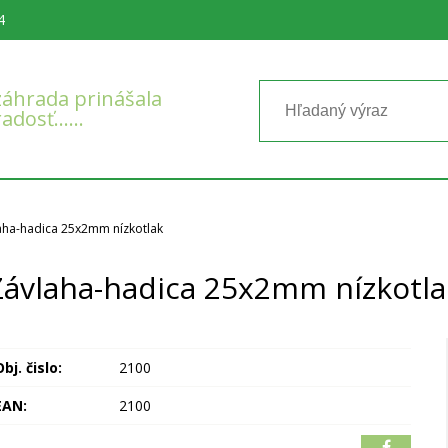
4
áhrada prinášala
radosť……
aha-hadica 25x2mm nízkotlak
Závlaha-hadica 25x2mm nízkotla
bj. čislo:
2100
EAN:
2100