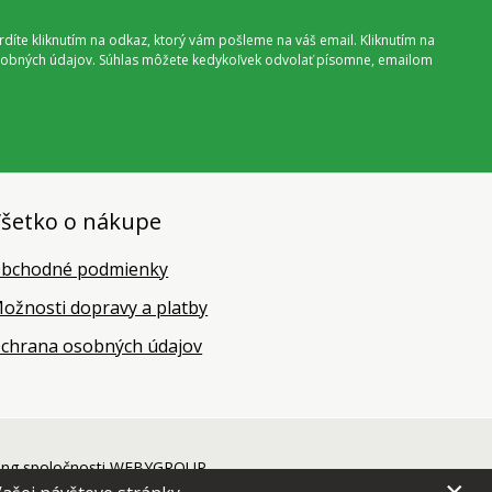
vrdíte kliknutím na odkaz, ktorý vám pošleme na váš email. Kliknutím na
 osobných údajov. Súhlas môžete kedykoľvek odvolať písomne, emailom
šetko o nákupe
bchodné podmienky
ožnosti dopravy a platby
chrana osobných údajov
ing
spoločnosti
WEBYGROUP