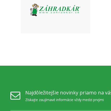
Najdôležitejšie novinky priamo na vá
Získajte zaujímavé informácie vždy medzi prvými