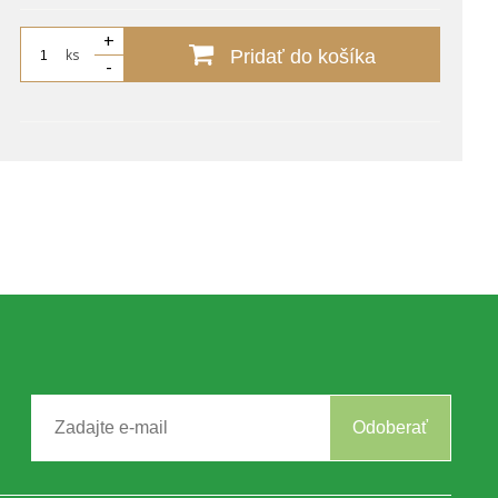
+
ks
Pridať do košíka
-
Odoberať