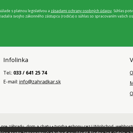
úlade s platnou legislatívou a
zásadami ochrany osobných údajov
. Súhlas pot
ožiadal/a svojho zákonného zástupcu (rodiča) o súhlas so spracovaním vašich
Infolinka
V
Tel.:
033 / 641 25 74
O
E-mail:
info@zahradkar.sk
M
O
pre záhradu, dom a chatu •
tvorba eshopu cez UNIobchod
,
webhost