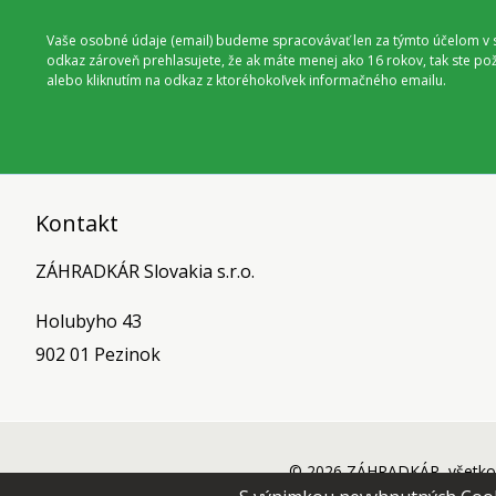
Vaše osobné údaje (email) budeme spracovávať len za týmto účelom v s
odkaz zároveň prehlasujete, že ak máte menej ako 16 rokov, tak ste p
alebo kliknutím na odkaz z ktoréhokoľvek informačného emailu.
Kontakt
ZÁHRADKÁR Slovakia s.r.o.
Holubyho 43
902 01 Pezinok
© 2026 ZÁHRADKÁR, všetko 