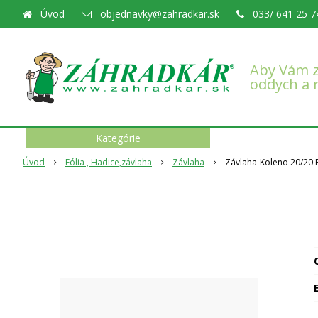
Úvod
objednavky@zahradkar.sk
033/ 641 25 7
Aby Vám z
oddych a 
Kategórie
Úvod
Fólia , Hadice,závlaha
Závlaha
Závlaha-Koleno 20/20 
O