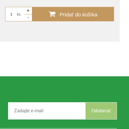
+
ks
Pridať do košíka
-
Odoberať