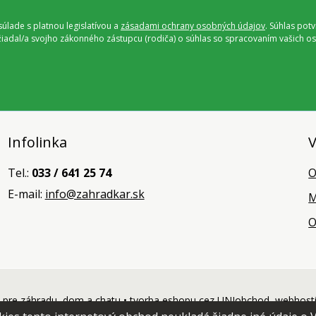
úlade s platnou legislatívou a
zásadami ochrany osobných údajov
. Súhlas pot
ožiadal/a svojho zákonného zástupcu (rodiča) o súhlas so spracovaním vašich
Infolinka
V
Tel.:
033 / 641 25 74
O
E-mail:
info@zahradkar.sk
M
O
pre záhradu, dom a chatu •
tvorba eshopu cez UNIobchod
,
webhost