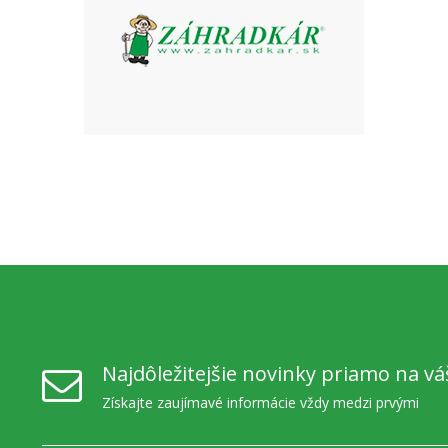
Najdôležitejšie novinky priamo na vá
Získajte zaujímavé informácie vždy medzi prvými