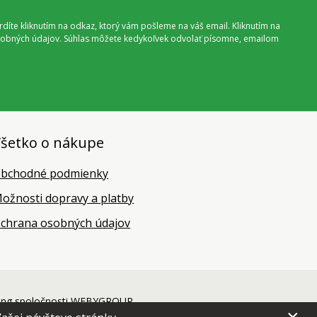
vrdíte kliknutím na odkaz, ktorý vám pošleme na váš email. Kliknutím na
 osobných údajov. Súhlas môžete kedykoľvek odvolať písomne, emailom
šetko o nákupe
bchodné podmienky
ožnosti dopravy a platby
chrana osobných údajov
ing
spoločnosti
WEBYGROUP