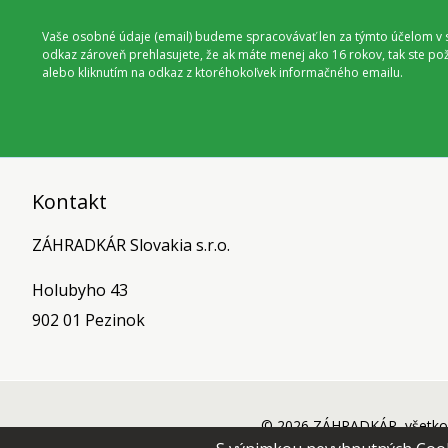
Vaše osobné údaje (email) budeme spracovávať len za týmto účelom v s
odkaz zároveň prehlasujete, že ak máte menej ako 16 rokov, tak ste p
alebo kliknutím na odkaz z ktoréhokoľvek informačného emailu.
Kontakt
ZÁHRADKÁR Slovakia s.r.o.
Holubyho 43
902 01 Pezinok
© 2026 ZÁHRADKÁR, všetko 