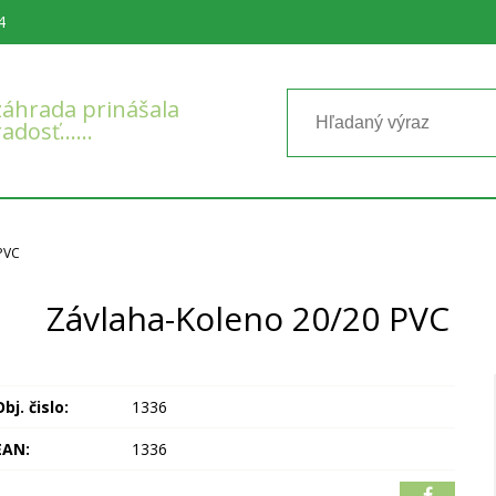
4
áhrada prinášala
radosť……
PVC
Závlaha-Koleno 20/20 PVC
bj. čislo:
1336
EAN:
1336