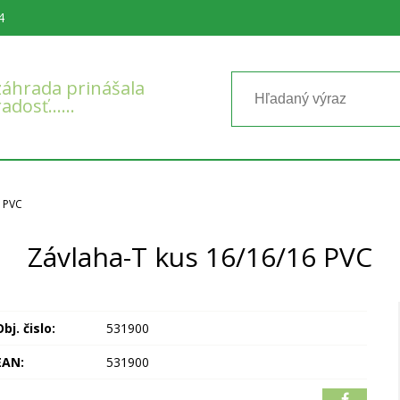
4
áhrada prinášala
radosť……
6 PVC
Závlaha-T kus 16/16/16 PVC
bj. čislo:
531900
EAN:
531900