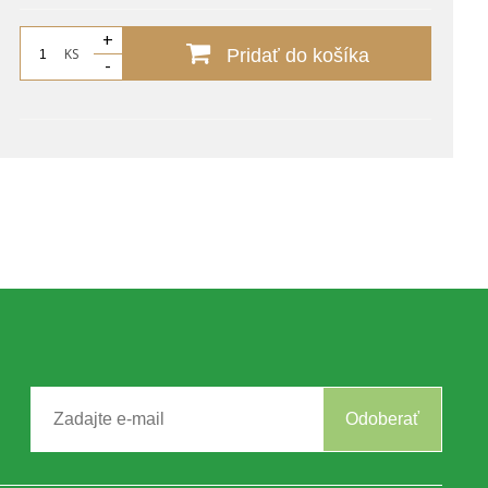
+
KS
Pridať do košíka
-
Odoberať