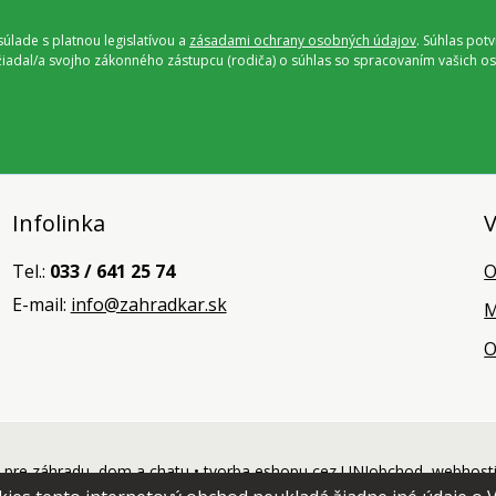
úlade s platnou legislatívou a
zásadami ochrany osobných údajov
. Súhlas pot
ožiadal/a svojho zákonného zástupcu (rodiča) o súhlas so spracovaním vašich
Infolinka
V
Tel.:
033 / 641 25 74
O
E-mail:
info@zahradkar.sk
M
O
pre záhradu, dom a chatu •
tvorba eshopu cez UNIobchod
,
webhost