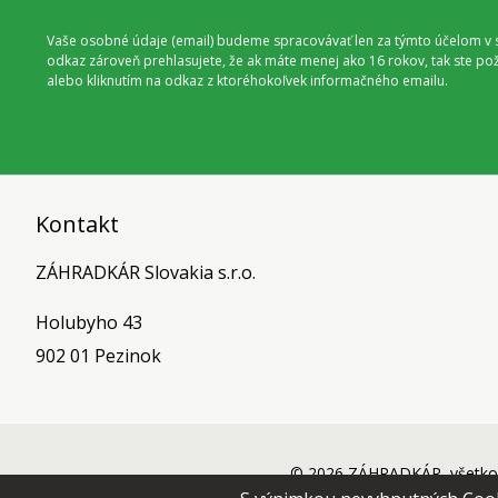
Vaše osobné údaje (email) budeme spracovávať len za týmto účelom v s
odkaz zároveň prehlasujete, že ak máte menej ako 16 rokov, tak ste p
alebo kliknutím na odkaz z ktoréhokoľvek informačného emailu.
Kontakt
ZÁHRADKÁR Slovakia s.r.o.
Holubyho 43
902 01 Pezinok
© 2026 ZÁHRADKÁR, všetko 