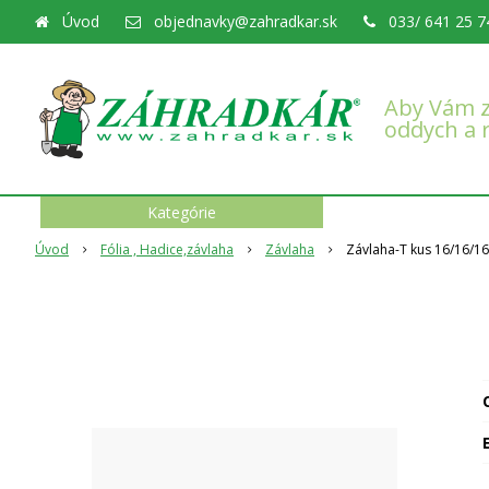
Úvod
objednavky@zahradkar.sk
033/ 641 25 7
Aby Vám z
oddych a 
Kategórie
Úvod
Fólia , Hadice,závlaha
Závlaha
Závlaha-T kus 16/16/1
O