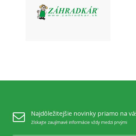
Najdôležitejšie novinky priamo na vá
Získajte zaujímavé informácie vždy medzi prvými