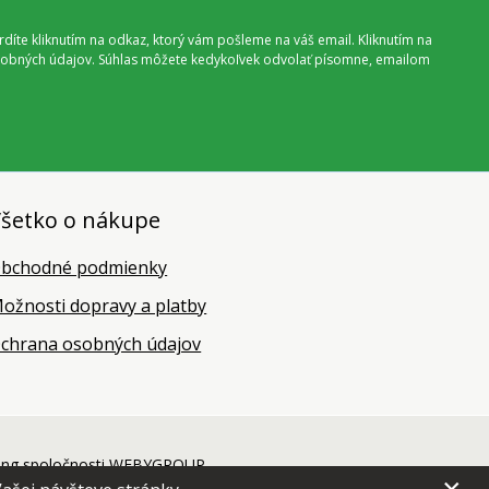
vrdíte kliknutím na odkaz, ktorý vám pošleme na váš email. Kliknutím na
 osobných údajov. Súhlas môžete kedykoľvek odvolať písomne, emailom
šetko o nákupe
bchodné podmienky
ožnosti dopravy a platby
chrana osobných údajov
ing
spoločnosti
WEBYGROUP