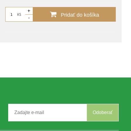
+
KS
Pridať do košíka
-
Odoberať