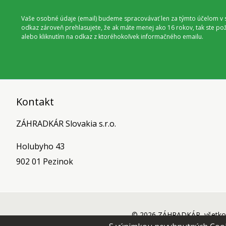
Vaše osobné údaje (email) budeme spracovávať len za týmto účelom v s
odkaz zároveň prehlasujete, že ak máte menej ako 16 rokov, tak ste p
alebo kliknutím na odkaz z ktoréhokoľvek informačného emailu.
Kontakt
ZÁHRADKÁR Slovakia s.r.o.
Holubyho 43
902 01 Pezinok
© 2026 ZÁHRADKÁR, všetko 