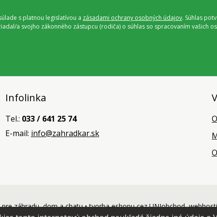
úlade s platnou legislatívou a
zásadami ochrany osobných údajov
. Súhlas pot
ožiadal/a svojho zákonného zástupcu (rodiča) o súhlas so spracovaním vašich
Infolinka
V
Tel.:
033 / 641 25 74
O
E-mail:
info@zahradkar.sk
M
O
pre záhradu, dom a chatu •
tvorba eshopu cez UNIobchod
,
webhost