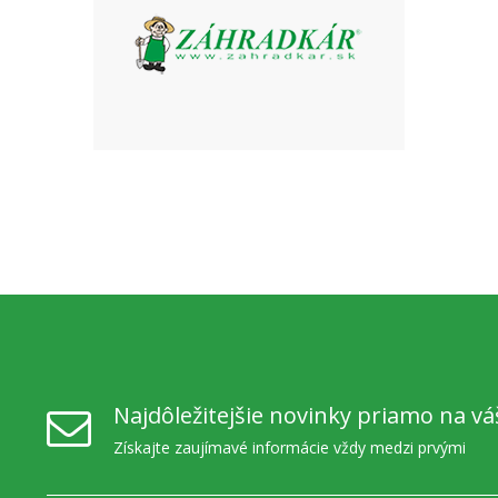
Najdôležitejšie novinky priamo na vá
Získajte zaujímavé informácie vždy medzi prvými