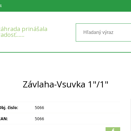
4
áhrada prinášala
radosť……
Závlaha-Vsuvka 1"/1"
bj. čislo:
5066
EAN:
5066