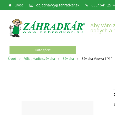
Úvod
objednavky@zahradkar.sk
033/ 641 25 7
Aby Vám z
oddych a 
Kategórie
Úvod
Fólia , Hadice,závlaha
Závlaha
Závlaha-Vsuvka 1"/1"
O