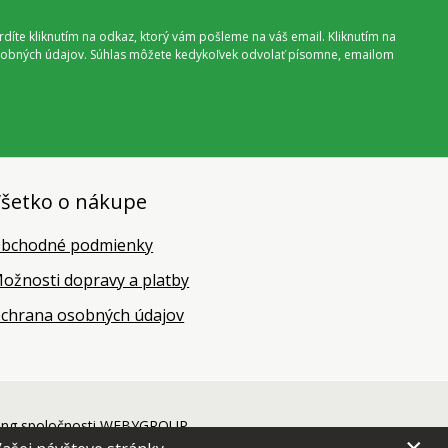
vrdíte kliknutím na odkaz, ktorý vám pošleme na váš email. Kliknutím na
 osobných údajov. Súhlas môžete kedykoľvek odvolať písomne, emailom
šetko o nákupe
bchodné podmienky
ožnosti dopravy a platby
chrana osobných údajov
ing
spoločnosti
WEBYGROUP