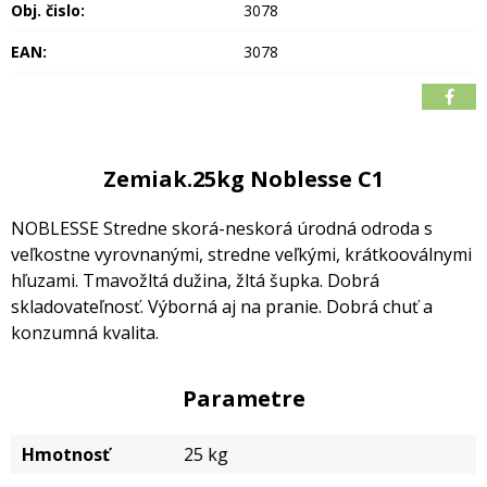
Obj. čislo:
3078
EAN:
3078
Zemiak.25kg Noblesse C1
NOBLESSE Stredne skorá-neskorá úrodná odroda s
veľkostne vyrovnanými, stredne veľkými, krátkooválnymi
hľuzami.
Tmavožltá dužina, žltá šupka. Dobrá
skladovateľnosť.
Výborná aj na pranie. Dobrá chuť a
konzumná kvalita.
Parametre
Hmotnosť
25 kg