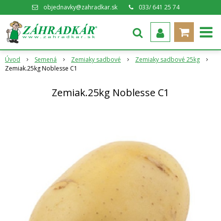
objednavky@zahradkar.sk
033/ 641 25 74
Úvod
Semená
Zemiaky sadbové
Zemiaky sadbové 25kg
Zemiak.25kg Noblesse C1
Zemiak.25kg Noblesse C1