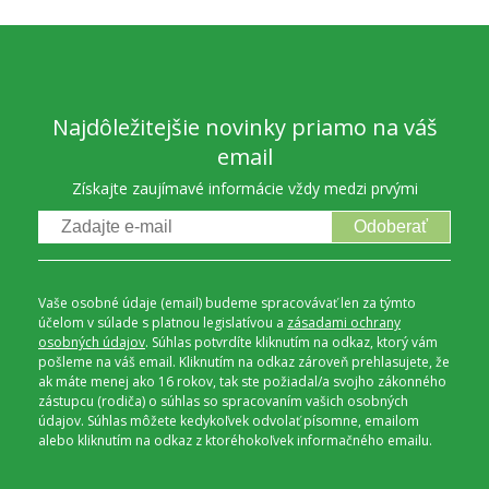
Najdôležitejšie novinky priamo na váš
email
Získajte zaujímavé informácie vždy medzi prvými
Odoberať
Vaše osobné údaje (email) budeme spracovávať len za týmto
účelom v súlade s platnou legislatívou a
zásadami ochrany
osobných údajov
. Súhlas potvrdíte kliknutím na odkaz, ktorý vám
pošleme na váš email. Kliknutím na odkaz zároveň prehlasujete, že
ak máte menej ako 16 rokov, tak ste požiadal/a svojho zákonného
zástupcu (rodiča) o súhlas so spracovaním vašich osobných
údajov. Súhlas môžete kedykoľvek odvolať písomne, emailom
alebo kliknutím na odkaz z ktoréhokoľvek informačného emailu.