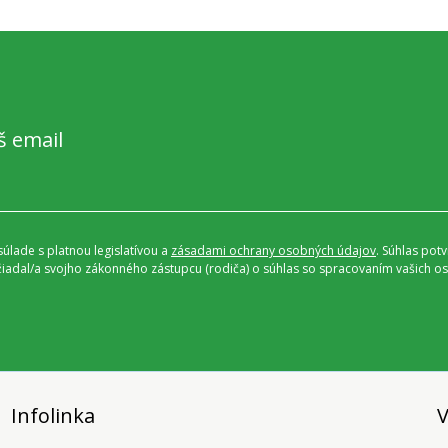
š email
úlade s platnou legislatívou a
zásadami ochrany osobných údajov
. Súhlas pot
ožiadal/a svojho zákonného zástupcu (rodiča) o súhlas so spracovaním vašich
Infolinka
V