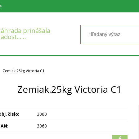
4
áhrada prinášala
radosť……
Zemiak.25kg Victoria C1
Zemiak.25kg Victoria C1
bj. čislo:
3060
EAN:
3060