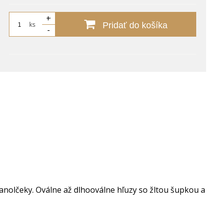
+
ks
Pridať do košíka
-
anolčeky.
Oválne až dlhooválne hľuzy so žltou šupkou a