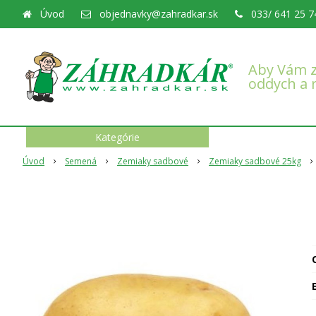
Úvod
objednavky@zahradkar.sk
033/ 641 25 7
Aby Vám z
oddych a 
Kategórie
Úvod
Semená
Zemiaky sadbové
Zemiaky sadbové 25kg
O